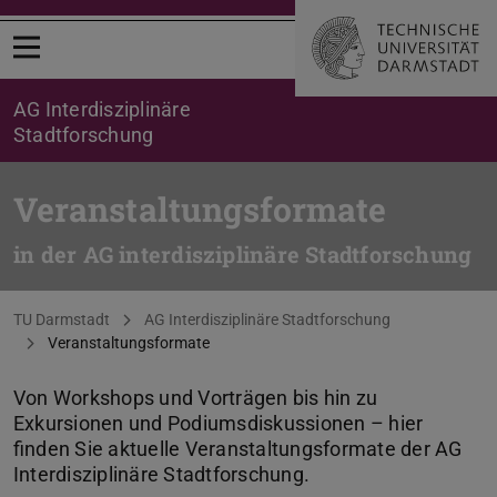
Menü öffnen
AG Interdisziplinäre
Stadtforschung
Veranstaltungsformate
in der AG interdisziplinäre Stadtforschung
Sie befinden sich hier:
TU Darmstadt
AG Interdisziplinäre Stadtforschung
Veranstaltungsformate
Von Workshops und Vorträgen bis hin zu
Exkursionen und Podiumsdiskussionen – hier
finden Sie aktuelle Veranstaltungsformate der AG
Interdisziplinäre Stadtforschung.