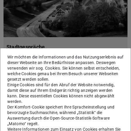
Stadtgespräche
In der öffentlichen Veranstaltungsreihe der AG
Wir möchten die Informationen und das Nutzungserlebnis auf
Interdisziplinäre Stadtforschung in Kooperation mit NUR –
dieser Webseite an Ihre Bedürfnisse anpassen. Deswegen
Network Urban Research stellen Forscher:innen der TU
verwenden wir sog. Cookies. Sie können selbst entscheiden,
Darmstadt sowie eingeladene Gäste aus verschiedenen Diszi…
welche Cookies genau bei Ihrem Besuch unserer Webseiten
gesetzt werden sollen.
Einige Cookies sind für den Abruf der Website notwendig,
damit diese auf Ihrem Endgerät richtig anzeigen werden
kann. Diese essentiellen Cookies können nicht abgewählt
werden.
Der Komfort-Cookie speichert Ihre Spracheinstellung und
bevorzugte Suchmaschine, während „Statistik“ die
Auswertung durch die Open-Source-Statistik-Software
„Matomo“ regelt.
Weitere Informationen zum Einsatz von Cookies erhalten Sie