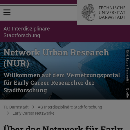
Menü öffnen
AG Interdisziplinäre
Stadtforschung
Network Urban Research
Bild: Laura Tancredi |
(NUR)
Willkommen auf dem Vernetzungsportal
für Early Career Researcher der
Stadtforschung
Quelle
Sie befinden sich hier:
TU Darmstadt
AG Interdisziplinäre Stadtforschung
Early Career Netzwerke
Über das Netzwerk für Early