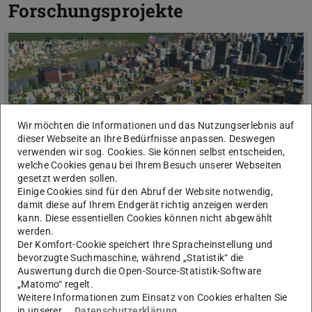
Forschungsprojekte
Bild: Christian Rosen
Wir möchten die Informationen und das Nutzungserlebnis auf
dieser Webseite an Ihre Bedürfnisse anpassen. Deswegen
verwenden wir sog. Cookies. Sie können selbst entscheiden,
welche Cookies genau bei Ihrem Besuch unserer Webseiten
gesetzt werden sollen.
Einige Cookies sind für den Abruf der Website notwendig,
damit diese auf Ihrem Endgerät richtig anzeigen werden
kann. Diese essentiellen Cookies können nicht abgewählt
City Builder Game Lab
werden.
Unser Lab befasst sich mit digitalen Spielen, die es den
Der Komfort-Cookie speichert Ihre Spracheinstellung und
Spielenden ermöglichen, Städte zu bauen. City Builder Video
bevorzugte Suchmaschine, während „Statistik“ die
Games können sie an vergangene, gegenwärtige und
Auswertung durch die Open-Source-Statistik-Software
zukünftige Schauplätze bringen und sind dabei mehr oder we…
„Matomo“ regelt.
Weitere Informationen zum Einsatz von Cookies erhalten Sie
in unserer
Datenschutzerklärung
.